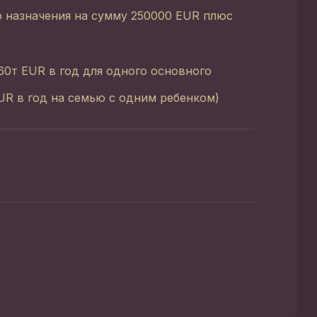
 назначения на сумму 250000 EUR плюс
0т EUR в год для одного основного
EUR в год на семью с одним ребенком)