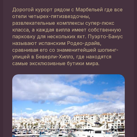
Дорогой курорт рядом с Марбельей где все
отели четырех-пятизвездочны,
развлекательные комплексы супер-люкс
класса, а каждая вилла имеет собственную
парковку для нескольких яхт. Пуэрто-Банус
называют испанским Родео-драйв,
сравнивая его со знаменитейшей шопинг-
улицей в Беверли-Хиллз, где находятся
самые эксклюзивные бутики мира.