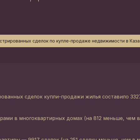
истрированных сделок по купле-продаже недвижимости в Казах
ированных сделок купли-продажи жилья составило 33
ирами в многоквартирных домах (на 812 меньше, чем
ртиры — 9917 сделок (на 251 сделку меньше, чем в 