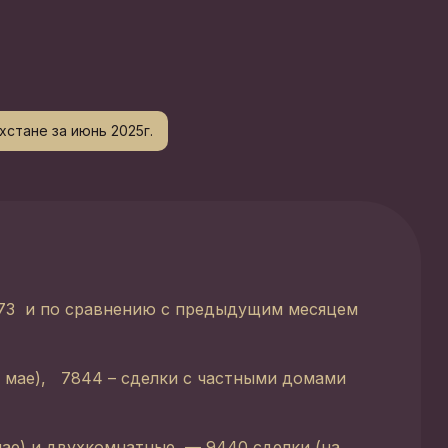
стане за июнь 2025г.
273 и по сравнению с предыдущим месяцем
 в мае), 7844 – сделки с частными домами
мае) и двухкомнатные — 9440 сделки (на